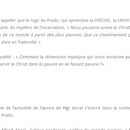
 rappeler que le logo du Prado, qui symbolise la CRÈCHE, la CROI
rtir du mystère de l’incarnation. «
Nous pouvons suivre le Christ 
s de ce monde à partir des plus pauvres. Que ce cheminement qui
ivre en fraternité.
»
ualité : «
Comment la dimension mystique qui nous enracine au Ch
rvir le Christ dans le pauvre en se faisant pauvre ?
»
t de l’actualité de l’œuvre de Mgr Ancel s’inscrit dans la cont
u Prado.
 Alfred Ancel, évêque pradosien, apôtre du monde ouvrier, a