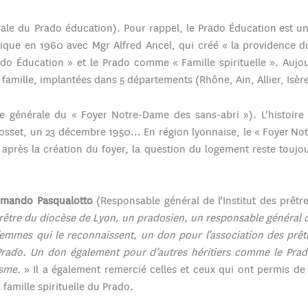
ale du Prado éducation). Pour rappel, le Prado Éducation est un
rique en 1960 avec Mgr Alfred Ancel, qui créé « la providence du
Prado Éducation » et le Prado comme « Famille spirituelle ». Au
 famille, implantées dans 5 départements (Rhône, Ain, Allier, Isère
e générale du « Foyer Notre-Dame des sans-abri »). L’histoire 
osset, un 23 décembre 1950… En région lyonnaise, le « Foyer Not
 après la création du foyer, la question du logement reste toujou
rmando Pasqualotto
(Responsable général de l’Institut des prêtr
prêtre du diocèse de Lyon, un pradosien, un responsable général 
mmes qui le reconnaissent, un don pour l’association des prêtr
Prado. Un don également pour d’autres héritiers comme le Prado
isme.
» Il a également remercié celles et ceux qui ont permis de 
famille spirituelle du Prado.